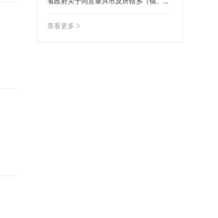
省政府关于同意泰兴市及所辖乡（镇、街
道）土地利用总体规划修改方案的批复
查看更多