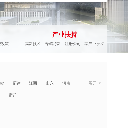
产业扶持
资政策
高新技术、专精特新、注册公司...享产业扶持
徽
福建
江西
山东
河南
展开
青海
宁夏
新疆
台湾
香港
宿迁