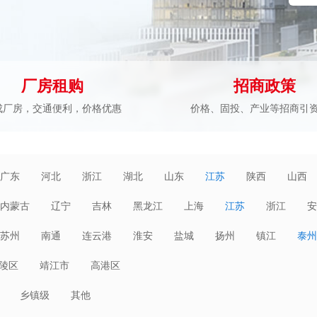
厂房租购
招商政策
成厂房，交通便利，价格优惠
价格、固投、产业等招商引
广东
河北
浙江
湖北
山东
江苏
陕西
山西
内蒙古
辽宁
吉林
黑龙江
上海
江苏
浙江
安
海南
重庆
四川
贵州
云南
西藏
陕西
甘肃
苏州
南通
连云港
淮安
盐城
扬州
镇江
泰州
陵区
靖江市
高港区
乡镇级
其他