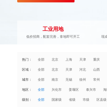
工业用地
低价招商，配套完善，拿地即可开工
现
热门：
全部
北京
上海
天津
重庆
区域：
全部
北京
天津
河北
山西
湖北
湖南
广东
广西
城市：
全部
南京
无锡
徐州
常州
澳门
地区：
全部
兴化市
姜堰区
泰兴市
海
级别：
全部
国家级
省级
市级
区县级