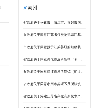
泰州
业！
省政府关于兴化市、靖江市、泰兴市国土
空间总体规划（2021－2035年）的批复
省政府关于同意江苏省煤炭物流靖江基地
项目二期工程配套码头有关泊位对外开放
的批复
市政府关于同意授予江苏姜堰船舶舾装件
有限公司等组织第二届泰州市标准创新奖
的批复
省政府关于同意兴化市及所辖镇（乡、街
道）土地利用总体规划修改方案的批复
省政府关于同意靖江市及所辖镇（街道）
土地利用总体规划修改方案的批复
省政府关于同意泰州市姜堰区及所辖镇
（街道）土地利用总体规划修改方案的批
复
省政府关于筹建江苏省兴化高新技术产业
开发区的批复