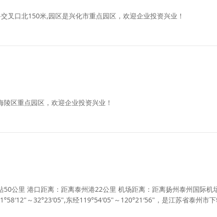
交叉口北150米,园区是兴化市重点园区，欢迎企业投资兴业！
是海陵区重点园区，欢迎企业投资兴业！
50公里 港口距离：距离泰州港22公里 机场距离：距离扬州泰州国际机场
"～32°23′05",东经119°54′05"～120°21′56"，是江苏省泰州市