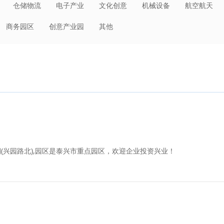
仓储物流
电子产业
文化创意
机械设备
航空航天
日化
环保节能
建材冶金
装备制造
轻工业
大消费
商务园区
创意产业园
其他
其他
低空经济
电子商务
先进制造
人工智能
(兴园路北),园区是泰兴市重点园区，欢迎企业投资兴业！